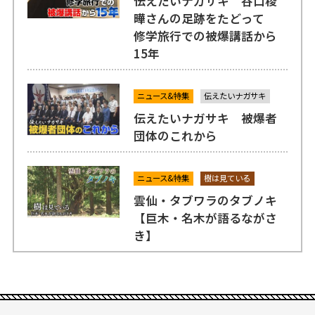
伝えたいナガサキ 谷口稜
曄さんの足跡をたどって
修学旅行での被爆講話から
15年
ニュース&特集
伝えたいナガサキ
伝えたいナガサキ 被爆者
団体のこれから
ニュース&特集
樹は見ている
雲仙・タブワラのタブノキ
【巨木・名木が語るながさ
き】