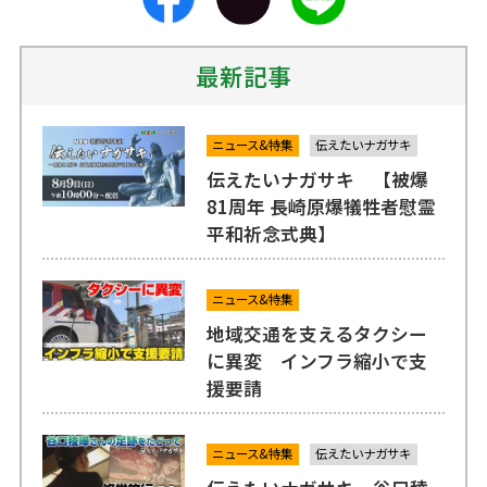
最新記事
ニュース&特集
伝えたいナガサキ
伝えたいナガサキ 【被爆
81周年 長崎原爆犠牲者慰霊
平和祈念式典】
ニュース&特集
地域交通を支えるタクシー
に異変 インフラ縮小で支
援要請
ニュース&特集
伝えたいナガサキ