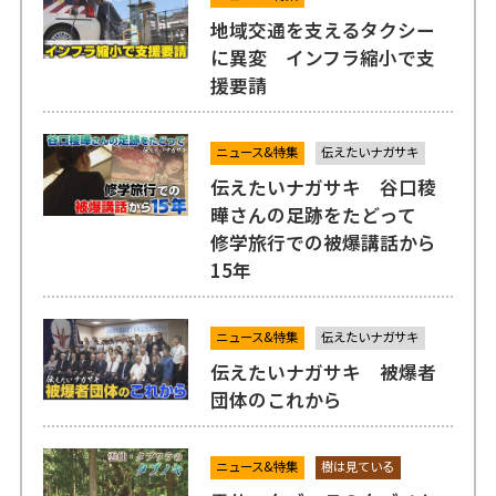
地域交通を支えるタクシー
に異変 インフラ縮小で支
援要請
ニュース&特集
伝えたいナガサキ
伝えたいナガサキ 谷口稜
曄さんの足跡をたどって
修学旅行での被爆講話から
15年
ニュース&特集
伝えたいナガサキ
伝えたいナガサキ 被爆者
団体のこれから
ニュース&特集
樹は見ている