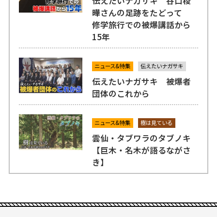
伝えたいナガサキ 谷口稜
曄さんの足跡をたどって
修学旅行での被爆講話から
15年
ニュース&特集
伝えたいナガサキ
伝えたいナガサキ 被爆者
団体のこれから
ニュース&特集
樹は見ている
雲仙・タブワラのタブノキ
【巨木・名木が語るながさ
き】