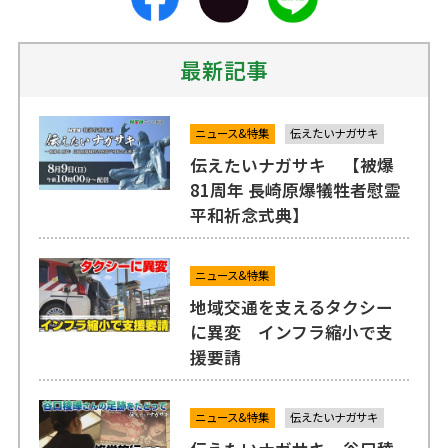
最新記事
ニュース&特集
伝えたいナガサキ
伝えたいナガサキ 【被爆
81周年 長崎原爆犠牲者慰霊
平和祈念式典】
ニュース&特集
地域交通を支えるタクシー
に異変 インフラ縮小で支
援要請
ニュース&特集
伝えたいナガサキ