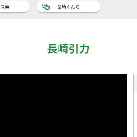
ース発
長崎くんち
長崎引力