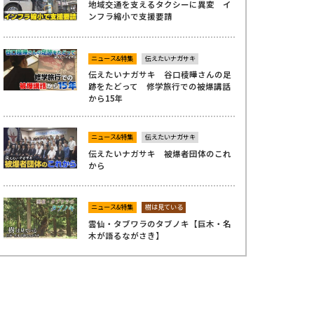
地域交通を支えるタクシーに異変 イ
ンフラ縮小で支援要請
ニュース&特集
伝えたいナガサキ
伝えたいナガサキ 谷口稜曄さんの足
跡をたどって 修学旅行での被爆講話
から15年
ニュース&特集
伝えたいナガサキ
伝えたいナガサキ 被爆者団体のこれ
から
ニュース&特集
樹は見ている
雲仙・タブワラのタブノキ【巨木・名
木が語るながさき】