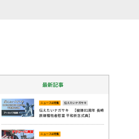
最新記事
ニュース&特集
伝えたいナガサキ
伝えたいナガサキ 【被爆81周年 長崎
原爆犠牲者慰霊 平和祈念式典】
ニュース&特集