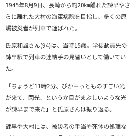
1945
年
8
月
9
日、長崎から約
20
㎞離れた諫早やさ
らに離れた大村の海軍病院を目指し、多くの原
爆
被災者が列車で運ばれた。
氏原和雄さん
(94)
は、当時
15
歳。学徒動員先の
諫早駅で列車の連結手の見習いとして働いてい
た。
「ちょうど
11
時
2
分、ぴかーっとものすごい光
が来て、閃光、というか目がまぶしいような光
が諫早
まで来た」と氏原さんは振り返る。
諫早や大村には、被災者の手当や死体の処理な