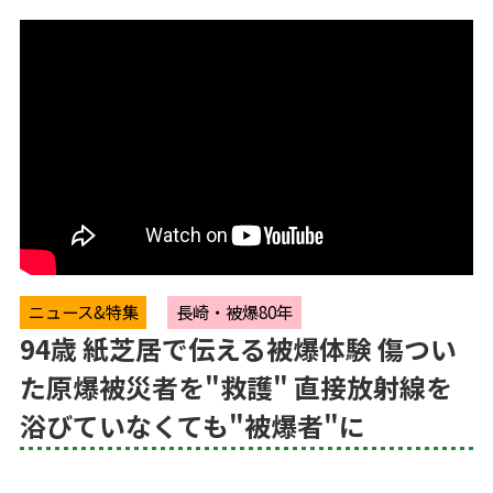
ニュース&特集
長崎・被爆80年
94歳 紙芝居で伝える被爆体験 傷つい
た原爆被災者を"救護" 直接放射線を
浴びていなくても"被爆者"に