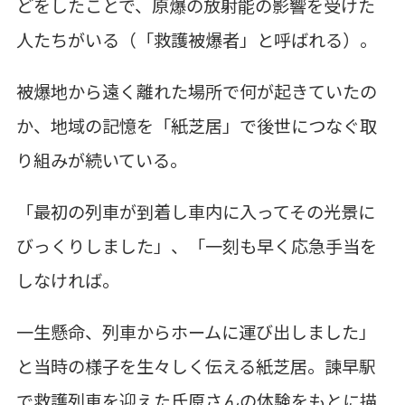
どをしたことで、原爆の放射能の影響を受けた
人たち
がいる（「救護被爆者」と呼ばれる）。
被爆地から遠く離れた場所で何が起きていたの
か、地域の記憶
を「紙芝居」で後世につなぐ取
り組みが続いている。
「最初の列車が到着し車内に入ってその光景に
びっくりしました」、「一刻も早く応急手当を
しなけれ
ば。
一生懸命、列車からホームに運び出しました」
と当時の様子を生々しく伝える紙芝居。諫早駅
で救
護列車を迎えた氏原さんの体験をもとに描