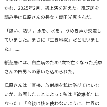
かれ、
2025
年
2
月、初上演を迎えた。紙芝居を
読み手は氏
原さんの長女・鶴田光惠さんだ。
「熱い、熱い 。水を、水を 。うめき声が交差し
ていました。まさに『生き地獄』だと思いまし
た」
......
紙芝居には、白血病のため
7
歳で亡くなった氏原
さんの四男への思いも込められた。
氏原さんは「直
接、放射線を私は浴びてはいな
いが、救護したことによって私は『被爆者』に
なった」「今後は核を使
わないように、世界の