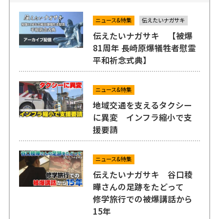
ニュース&特集
伝えたいナガサキ
伝えたいナガサキ 【被爆
81周年 長崎原爆犠牲者慰霊
平和祈念式典】
ニュース&特集
地域交通を支えるタクシー
に異変 インフラ縮小で支
援要請
ニュース&特集
伝えたいナガサキ 谷口稜
曄さんの足跡をたどって
修学旅行での被爆講話から
15年