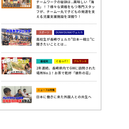
チームワークの秘訣は...美味しい「海
苔」！？様々な資格をもつ専門スタッ
フが、チーム一丸で子どもの発達を支
える児童支援施設を深掘り！
スポーツ
DUNK!DUNK!ヴェルカ
高校生が長崎ヴェルカ"日本一戦士"に
聞きたいこととは...
番組発
ぐるっパ！
グルラン８
2年連続、長崎県内でGWに訪問された
場所No.1！お茶で乾杯「彼杵の荘」
ニュース&特集
日本に働きに来た外国人との共生へ