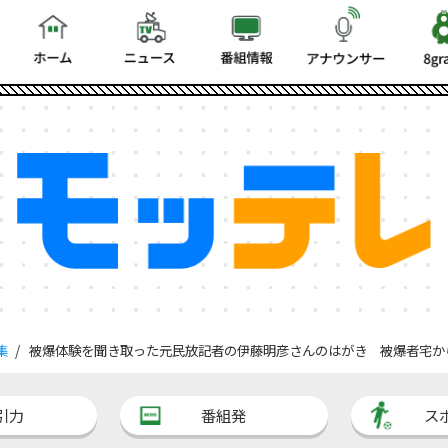
集
被爆体験を聞き取った元民放記者の伊藤明彦さんのはがき 被爆者宅か
引力
番組発
ス