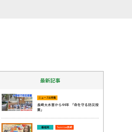
最新記事
ニュース&特集
長崎大水害から44年 「命を守る防災授
業」
番組発
Sunrise長崎