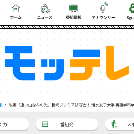
集
映画「遠い山なみの光」長崎プレミア試写会！ 活水女子大学 英語学科
引力
番組発
ス