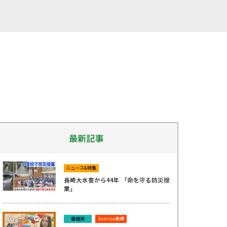
最新記事
ニュース&特集
長崎大水害から44年 「命を守る防災授
業」
番組発
Sunrise長崎