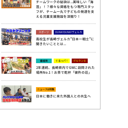
チームワークの秘訣は...美味しい「海
苔」！？様々な資格をもつ専門スタッ
フが、チーム一丸で子どもの発達を支
える児童支援施設を深掘り！
スポーツ
DUNK!DUNK!ヴェルカ
高校生が長崎ヴェルカ"日本一戦士"に
聞きたいこととは...
番組発
ぐるっパ！
グルラン８
2年連続、長崎県内でGWに訪問された
場所No.1！お茶で乾杯「彼杵の荘」
ニュース&特集
日本に働きに来た外国人との共生へ