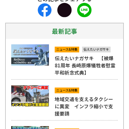
最新記事
ニュース&特集
伝えたいナガサキ
伝えたいナガサキ 【被爆
81周年 長崎原爆犠牲者慰霊
平和祈念式典】
ニュース&特集
地域交通を支えるタクシー
に異変 インフラ縮小で支
援要請