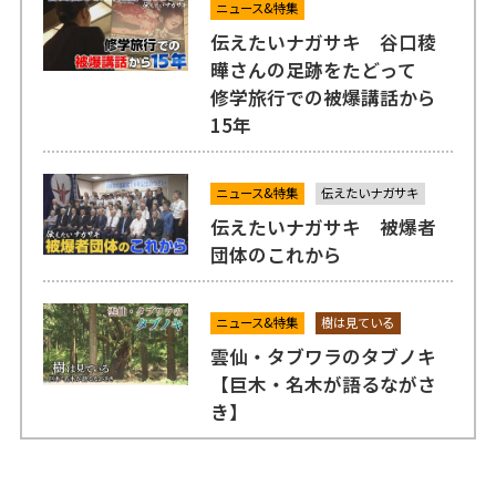
ニュース&特集
伝えたいナガサキ 谷口稜
曄さんの足跡をたどって
修学旅行での被爆講話から
15年
ニュース&特集
伝えたいナガサキ
伝えたいナガサキ 被爆者
団体のこれから
ニュース&特集
樹は見ている
雲仙・タブワラのタブノキ
【巨木・名木が語るながさ
き】