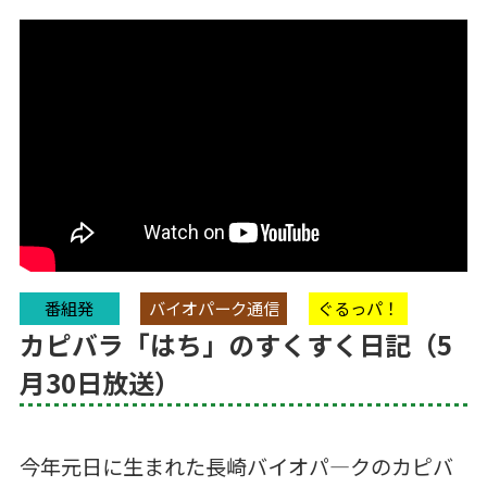
番組発
バイオパーク通信
ぐるっパ！
カピバラ「はち」のすくすく日記（5
月30日放送）
今年元日に生まれた長崎バイオパ―クのカピバ