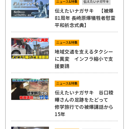
ニュース&特集
伝えたいナガサキ
伝えたいナガサキ 【被爆
81周年 長崎原爆犠牲者慰霊
平和祈念式典】
ニュース&特集
地域交通を支えるタクシー
に異変 インフラ縮小で支
援要請
ニュース&特集
伝えたいナガサキ 谷口稜
曄さんの足跡をたどって
修学旅行での被爆講話から
15年