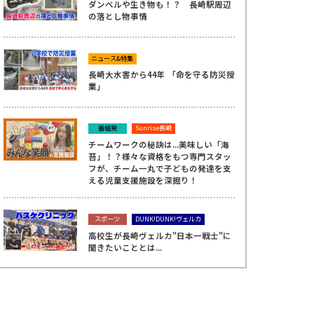
ダンベルや生き物も！？ 長崎駅周辺
の落とし物事情
ニュース&特集
長崎大水害から44年 「命を守る防災授
業」
番組発
Sunrise長崎
チームワークの秘訣は...美味しい「海
苔」！？様々な資格をもつ専門スタッ
フが、チーム一丸で子どもの発達を支
える児童支援施設を深掘り！
スポーツ
DUNK!DUNK!ヴェルカ
高校生が長崎ヴェルカ"日本一戦士"に
聞きたいこととは...