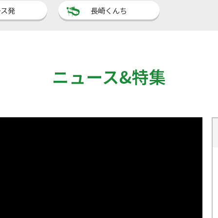
ース発
長崎くんち
ニュース&特集