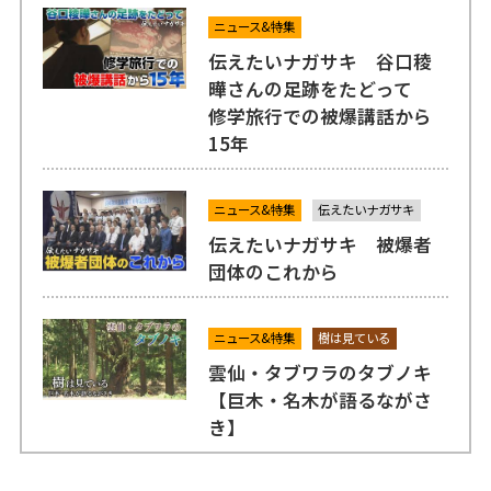
ニュース&特集
伝えたいナガサキ 谷口稜
曄さんの足跡をたどって
修学旅行での被爆講話から
15年
ニュース&特集
伝えたいナガサキ
伝えたいナガサキ 被爆者
団体のこれから
ニュース&特集
樹は見ている
雲仙・タブワラのタブノキ
【巨木・名木が語るながさ
き】