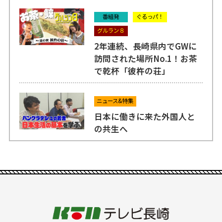
番組発
ぐるっパ！
グルラン８
2年連続、長崎県内でGWに
訪問された場所No.1！お茶
で乾杯「彼杵の荘」
ニュース&特集
日本に働きに来た外国人と
の共生へ