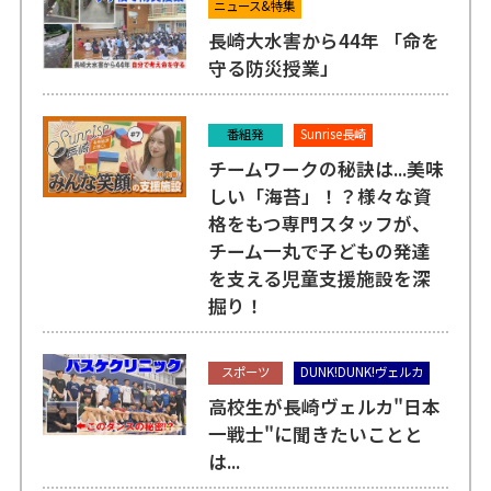
ニュース&特集
長崎大水害から44年 「命を
守る防災授業」
番組発
Sunrise長崎
チームワークの秘訣は...美味
しい「海苔」！？様々な資
格をもつ専門スタッフが、
チーム一丸で子どもの発達
を支える児童支援施設を深
掘り！
スポーツ
DUNK!DUNK!ヴェルカ
高校生が長崎ヴェルカ"日本
一戦士"に聞きたいことと
は...