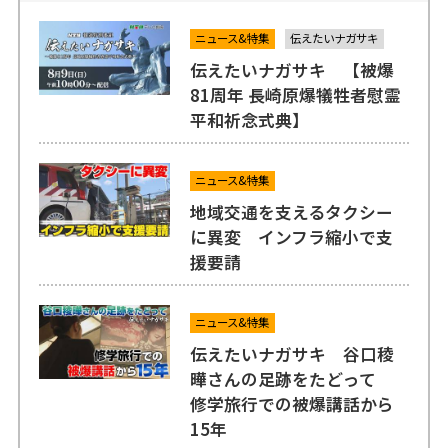
ニュース&特集
伝えたいナガサキ
伝えたいナガサキ 【被爆
81周年 長崎原爆犠牲者慰霊
平和祈念式典】
ニュース&特集
地域交通を支えるタクシー
に異変 インフラ縮小で支
援要請
ニュース&特集
伝えたいナガサキ 谷口稜
曄さんの足跡をたどって
修学旅行での被爆講話から
15年