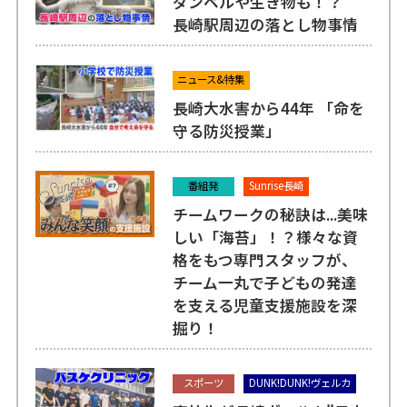
ダンベルや生き物も！？
長崎駅周辺の落とし物事情
ニュース&特集
長崎大水害から44年 「命を
守る防災授業」
番組発
Sunrise長崎
チームワークの秘訣は...美味
しい「海苔」！？様々な資
格をもつ専門スタッフが、
チーム一丸で子どもの発達
を支える児童支援施設を深
掘り！
スポーツ
DUNK!DUNK!ヴェルカ