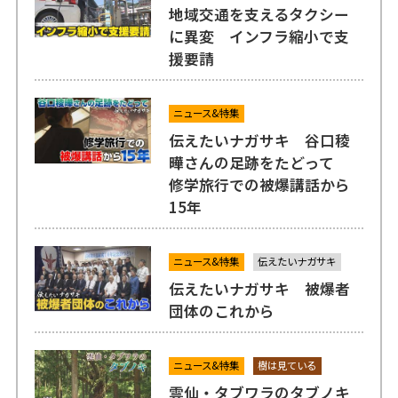
地域交通を支えるタクシー
に異変 インフラ縮小で支
援要請
ニュース&特集
伝えたいナガサキ 谷口稜
曄さんの足跡をたどって
修学旅行での被爆講話から
15年
ニュース&特集
伝えたいナガサキ
伝えたいナガサキ 被爆者
団体のこれから
ニュース&特集
樹は見ている
雲仙・タブワラのタブノキ