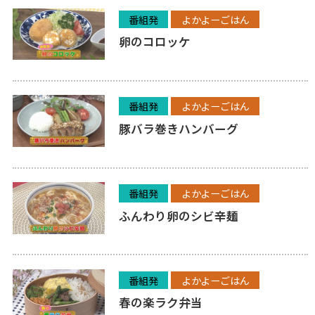
番組発
よかよーごはん
卵のコロッケ
番組発
よかよーごはん
豚バラ巻きハンバーグ
番組発
よかよーごはん
ふんわり卵のシビ辛麺
番組発
よかよーごはん
春の楽ラク弁当