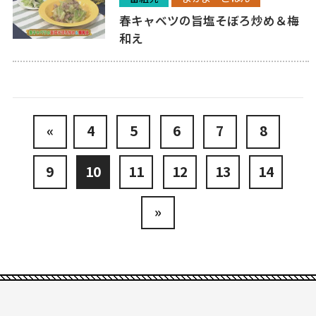
春キャベツの旨塩そぼろ炒め＆梅
和え
«
4
5
6
7
8
9
10
11
12
13
14
»