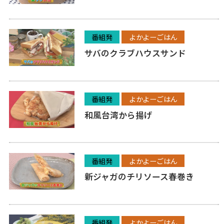
番組発
よかよーごはん
サバのクラブハウスサンド
番組発
よかよーごはん
和風台湾から揚げ
番組発
よかよーごはん
新ジャガのチリソース春巻き
番組発
よかよーごはん