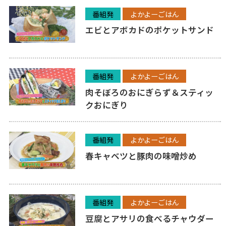
番組発
よかよーごはん
エビとアボカドのポケットサンド
番組発
よかよーごはん
肉そぼろのおにぎらず＆スティッ
クおにぎり
番組発
よかよーごはん
春キャベツと豚肉の味噌炒め
番組発
よかよーごはん
豆腐とアサリの食べるチャウダー