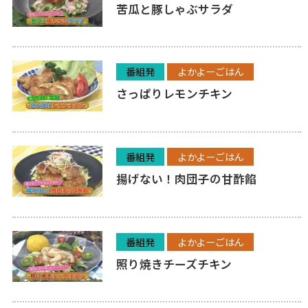
苦瓜と豚しゃぶサラダ
番組発
よかよーごはん
さっぱりレモンチキン
番組発
よかよーごはん
揚げない！肉団子の甘酢餡
番組発
よかよーごはん
照り焼きチーズチキン