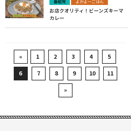
番組発
よかよーごはん
お店クオリティ！ビーンズキーマ
カレー
«
1
2
3
4
5
6
7
8
9
10
11
»