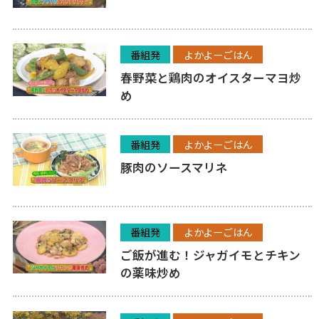
番組発
よかよーごはん
春野菜と鶏肉のオイスターマヨ炒
め
番組発
よかよーごはん
豚肉のソースマリネ
番組発
よかよーごはん
ご飯が進む！ジャガイモとチキン
の薬味炒め