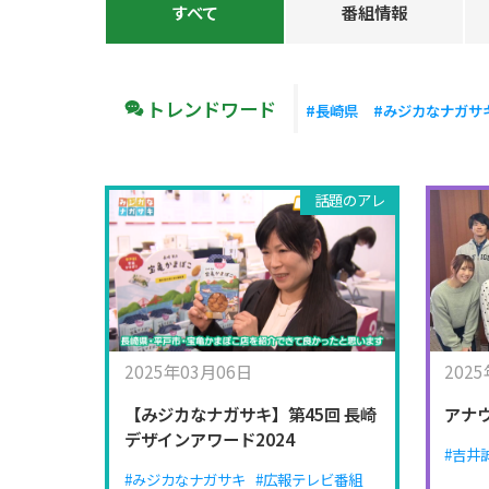
すべて
番組情報
トレンドワード
#長崎県
#みジカなナガサ
話題のアレ
2025年03月06日
202
【みジカなナガサキ】第45回 長崎
アナ
デザインアワード2024
#吉井
#みジカなナガサキ
#広報テレビ番組