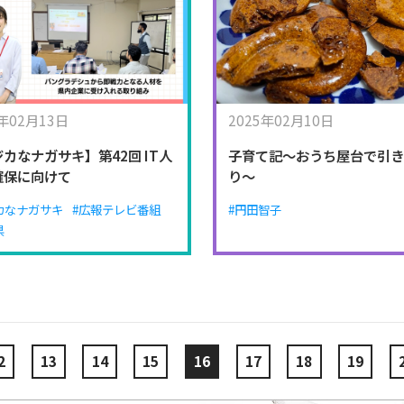
5年02月13日
2025年02月10日
カなナガサキ】第42回 IT人
子育て記～おうち屋台で引
確保に向けて
り～
カなナガサキ
#広報テレビ番組
#円田智子
県
2
13
14
15
16
17
18
19