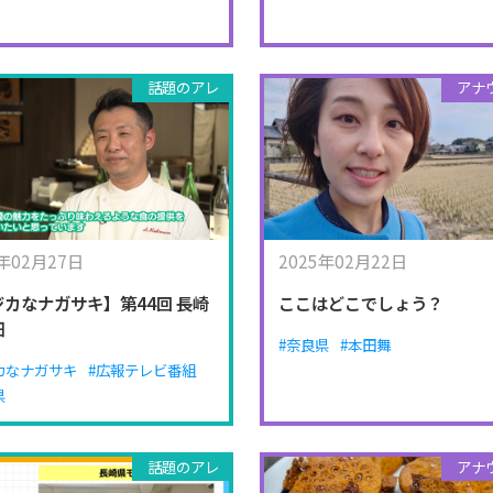
話題のアレ
アナ
5年02月27日
2025年02月22日
ジカなナガサキ】第44回 長崎
ここはどこでしょう？
畑
#奈良県
#本田舞
カなナガサキ
#広報テレビ番組
県
話題のアレ
アナ