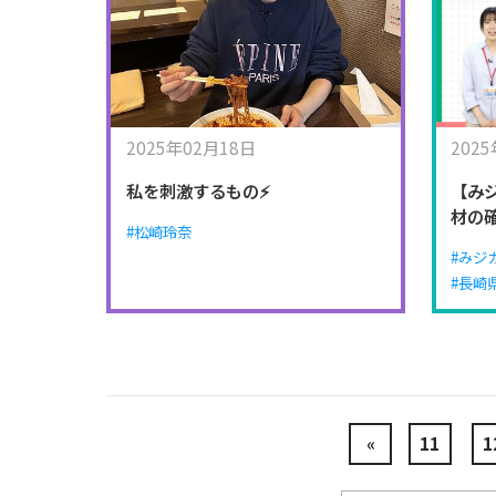
2025年02月18日
202
私を刺激するもの⚡
【みジ
材の
#松崎玲奈
#みジ
#長崎
«
11
1