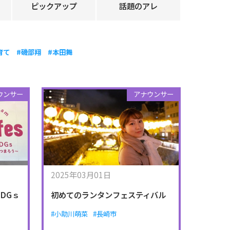
ピックアップ
話題のアレ
育て
#磯部翔
#本田舞
ウンサー
アナウンサー
2025年03月01日
DGｓ
初めてのランタンフェスティバル
#小助川萌菜
#長崎市