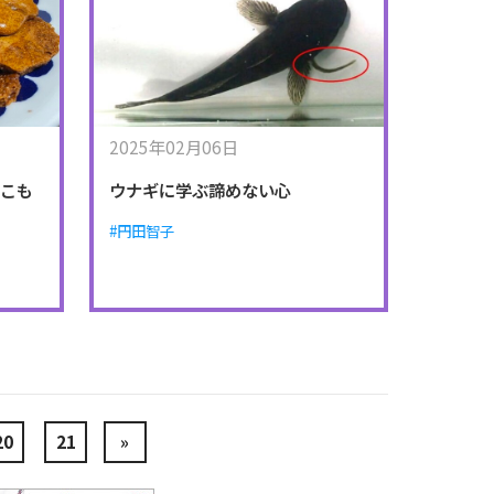
2025年02月06日
きこも
ウナギに学ぶ諦めない心
#円田智子
20
21
»