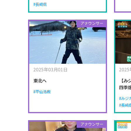
#長崎県
アナウンサー
2025年03月01日
202
東北へ
【み
四季
#平仙浩教
#みジ
#長崎
アナウンサー