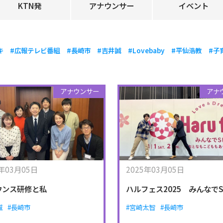
KTN発
アナウンサー
イベント
キ
#広報テレビ番組
#長崎市
#吉井誠
#Lovebaby
#平仙浩教
#子
アナウンサー
アナ
5年03月05日
2025年03月05日
ウンス研修と私
ハルフェス2025 みんなでS
誠
#長崎市
#宮崎太智
#長崎市