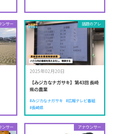
ウンサー
話題のアレ
2025年02月20日
【みジカなナガサキ】第43回 長崎
県の農業
#みジカなナガサキ
#広報テレビ番組
#長崎県
ウンサー
アナウンサー