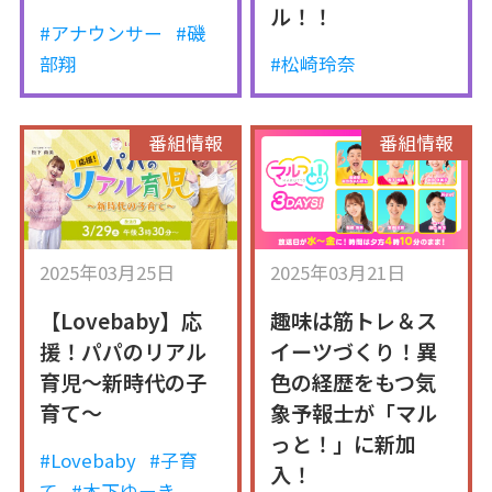
ル！！
#アナウンサー
#磯
部翔
#松崎玲奈
番組情報
番組情報
2025年03月25日
2025年03月21日
【Lovebaby】応
趣味は筋トレ＆ス
援！パパのリアル
イーツづくり！異
育児～新時代の子
色の経歴をもつ気
育て～
象予報士が「マル
っと！」に新加
#Lovebaby
#子育
入！
て
#木下ゆーき