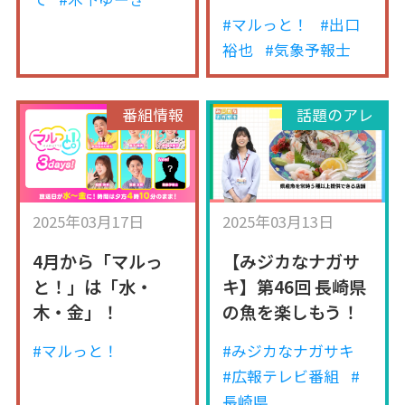
#マルっと！
#出口
裕也
#気象予報士
番組情報
話題のアレ
2025年03月17日
2025年03月13日
4月から「マルっ
【みジカなナガサ
と！」は「水・
キ】第46回 長崎県
木・金」！
の魚を楽しもう！
#マルっと！
#みジカなナガサキ
#広報テレビ番組
#
長崎県