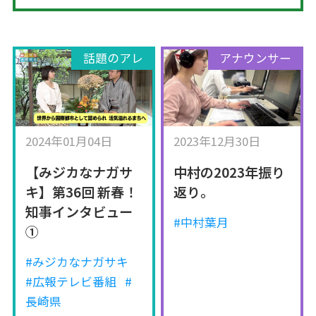
話題のアレ
アナウンサー
2024年01月04日
2023年12月30日
【みジカなナガサ
中村の2023年振り
キ】第36回 新春！
返り。
知事インタビュー
#中村葉月
①
#みジカなナガサキ
#広報テレビ番組
#
長崎県