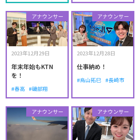
アナウンサー
アナウンサー
2023年12月29日
2023年12月28日
年末年始もKTN
仕事納め！
を！
#烏山拓巳
#長崎市
#春高
#磯部翔
アナウンサー
アナウンサー