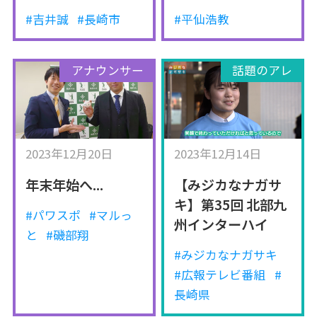
#吉井誠
#長崎市
#平仙浩教
アナウンサー
話題のアレ
2023年12月20日
2023年12月14日
年末年始へ...
【みジカなナガサ
キ】第35回 北部九
#パワスポ
#マルっ
州インターハイ
と
#磯部翔
#みジカなナガサキ
#広報テレビ番組
#
長崎県