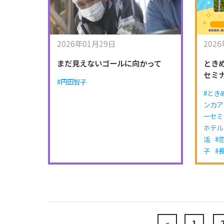
2026年01月29日
202
まだ見えないゴールに向かって
とき
セミ
#円田智子
#とき
ン力ア
ーセミ
ホテル
活
#
子
#
«
1