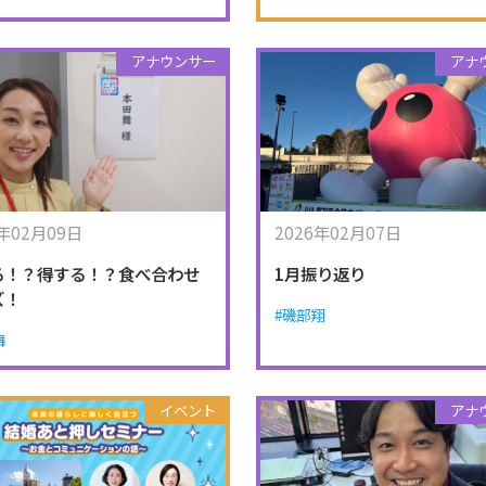
アナウンサー
アナ
6年02月09日
2026年02月07日
る！？得する！？食べ合わせ
1月振り返り
ズ！
#磯部翔
舞
イベント
アナ