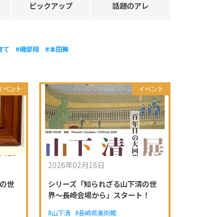
ピックアップ
話題のアレ
育て
#磯部翔
#本田舞
イベント
イベント
2026年02月18日
の世
シリーズ「知られざる山下清の世
界～長崎会場から」スタート！
#山下清
#長崎県美術館