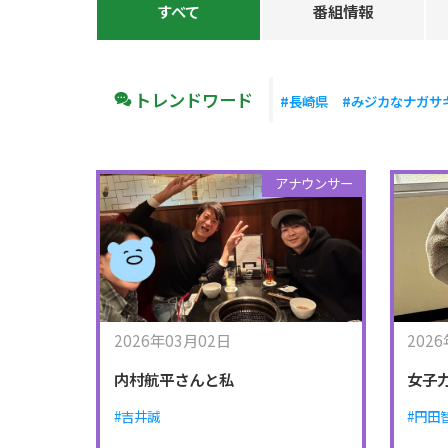
すべて
番組情報
トレンドワード
#長崎県
#みジカなナガサ
アナウンサー
2026年03月02日
202
内村航平さんと私
女子
#吉井誠
#円田