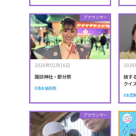
アナウンサー
2026年02月16日
202
諏訪神社・節分祭
損す
クイ
#清水柚梨恵
#本田
アナウンサー