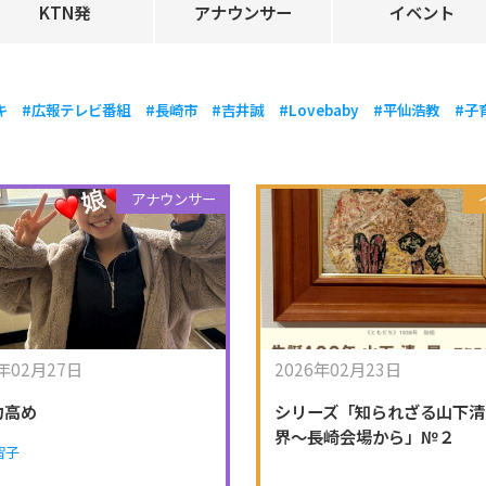
KTN発
アナウンサー
イベント
キ
#広報テレビ番組
#長崎市
#吉井誠
#Lovebaby
#平仙浩教
#子
アナウンサー
6年02月27日
2026年02月23日
力高め
シリーズ「知られざる山下清
界～長崎会場から」№２
智子