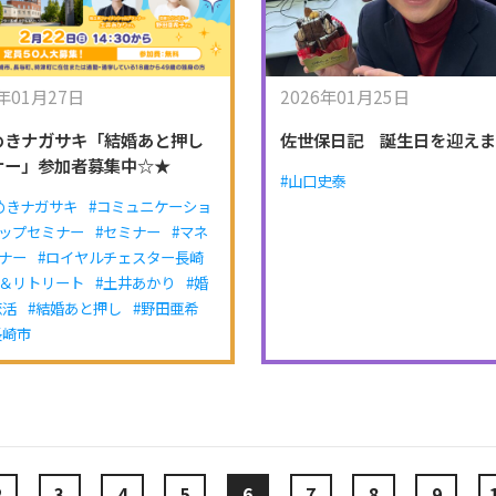
6年01月27日
2026年01月25日
めきナガサキ「結婚あと押し
佐世保日記 誕生日を迎え
ナー」参加者募集中☆★
#山口史泰
めきナガサキ
#コミュニケーショ
ップセミナー
#セミナー
#マネ
ナー
#ロイヤルチェスター長崎
＆リトリート
#土井あかり
#婚
恋活
#結婚あと押し
#野田亜希
長崎市
2
3
4
5
6
7
8
9