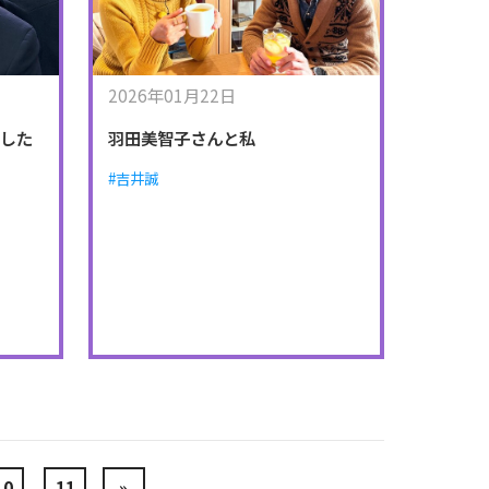
2026年01月22日
ました
羽田美智子さんと私
#吉井誠
10
11
»