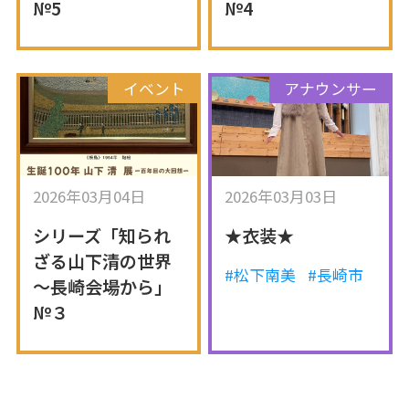
№5
№4
イベント
アナウンサー
2026年03月04日
2026年03月03日
シリーズ「知られ
★衣装★
ざる山下清の世界
#松下南美
#長崎市
～長崎会場から」
№３