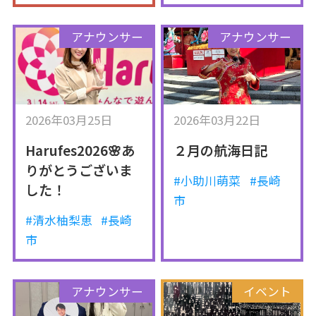
アナウンサー
アナウンサー
2026年03月25日
2026年03月22日
Harufes2026🌸あ
２月の航海日記
りがとうございま
#小助川萌菜
#長崎
した！
市
#清水柚梨恵
#長崎
市
アナウンサー
イベント