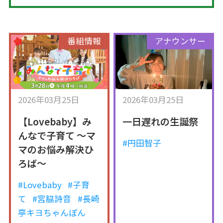
番組情報
アナウンサー
2026年03月25日
2026年03月25日
【Lovebaby】み
一日遅れの生誕祭
んなで子育て ～マ
#円田智子
マのお悩み解決ひ
ろば～
#Lovebaby
#子育
て
#宮脇詩音
#長崎
亭キヨちゃんぽん