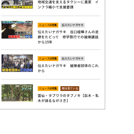
地域交通を支えるタクシーに異変 イ
ンフラ縮小で支援要請
ニュース&特集
伝えたいナガサキ
伝えたいナガサキ 谷口稜曄さんの足
跡をたどって 修学旅行での被爆講話
から15年
ニュース&特集
伝えたいナガサキ
伝えたいナガサキ 被爆者団体のこれ
から
ニュース&特集
樹は見ている
雲仙・タブワラのタブノキ【巨木・名
木が語るながさき】