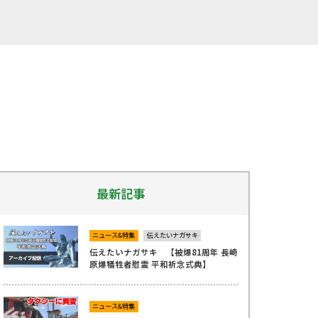
最新記事
ニュース&特集
伝えたいナガサキ
伝えたいナガサキ 【被爆81周年 長崎
原爆犠牲者慰霊 平和祈念式典】
ニュース&特集