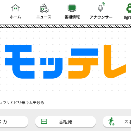
ュウリとピリ辛キムチ炒め
引力
番組発
ス