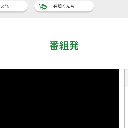
ース発
長崎くんち
番組発