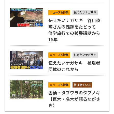
ニュース&特集
伝えたいナガサキ
伝えたいナガサキ 谷口稜
曄さんの足跡をたどって
修学旅行での被爆講話から
15年
ニュース&特集
伝えたいナガサキ
伝えたいナガサキ 被爆者
団体のこれから
ニュース&特集
樹は見ている
雲仙・タブワラのタブノキ
【巨木・名木が語るながさ
き】