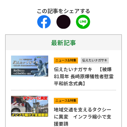
この記事をシェアする
最新記事
ニュース&特集
伝えたいナガサキ
伝えたいナガサキ 【被爆
81周年 長崎原爆犠牲者慰霊
平和祈念式典】
ニュース&特集
地域交通を支えるタクシー
に異変 インフラ縮小で支
援要請