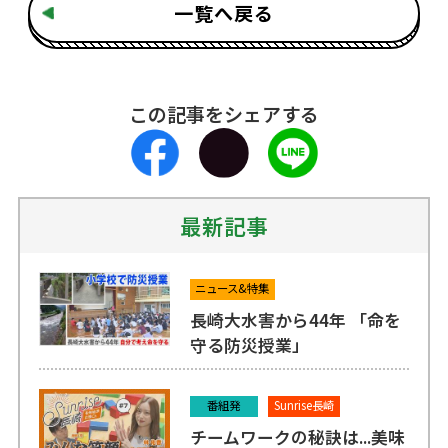
一覧へ戻る
この記事をシェアする
最新記事
ニュース&特集
長崎大水害から44年 「命を
守る防災授業」
番組発
Sunrise長崎
チームワークの秘訣は...美味