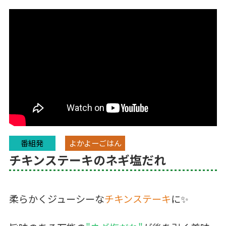
番組発
よかよーごはん
チキンステーキのネギ塩だれ
柔らかくジューシーな
チキンステーキ
に✨