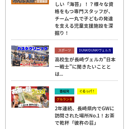
しい「海苔」！？様々な資
格をもつ専門スタッフが、
チーム一丸で子どもの発達
を支える児童支援施設を深
掘り！
スポーツ
DUNK!DUNK!ヴェルカ
高校生が長崎ヴェルカ"日本
一戦士"に聞きたいことと
は...
番組発
ぐるっパ！
グルラン８
2年連続、長崎県内でGWに
訪問された場所No.1！お茶
で乾杯「彼杵の荘」