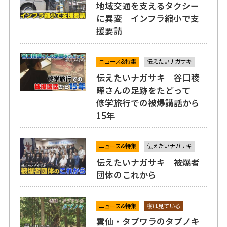
地域交通を支えるタクシー
に異変 インフラ縮小で支
援要請
ニュース&特集
伝えたいナガサキ
伝えたいナガサキ 谷口稜
曄さんの足跡をたどって
修学旅行での被爆講話から
15年
ニュース&特集
伝えたいナガサキ
伝えたいナガサキ 被爆者
団体のこれから
ニュース&特集
樹は見ている
雲仙・タブワラのタブノキ