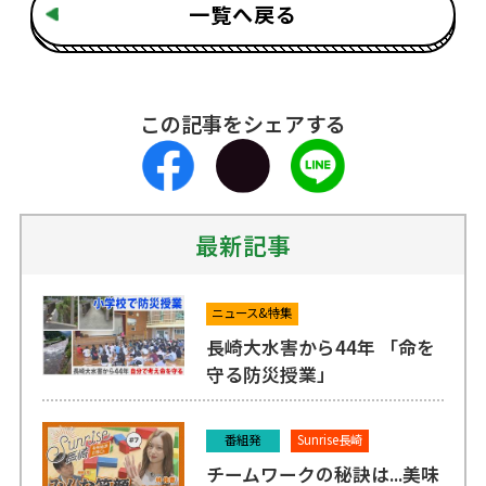
一覧へ戻る
この記事をシェアする
最新記事
ニュース&特集
長崎大水害から44年 「命を
守る防災授業」
番組発
Sunrise長崎
チームワークの秘訣は...美味