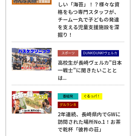
しい「海苔」！？様々な資
格をもつ専門スタッフが、
チーム一丸で子どもの発達
を支える児童支援施設を深
掘り！
スポーツ
DUNK!DUNK!ヴェルカ
高校生が長崎ヴェルカ"日本
一戦士"に聞きたいことと
は...
番組発
ぐるっパ！
グルラン８
2年連続、長崎県内でGWに
訪問された場所No.1！お茶
で乾杯「彼杵の荘」