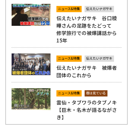
ニュース&特集
伝えたいナガサキ
伝えたいナガサキ 谷口稜
曄さんの足跡をたどって
修学旅行での被爆講話から
15年
ニュース&特集
伝えたいナガサキ
伝えたいナガサキ 被爆者
団体のこれから
ニュース&特集
樹は見ている
雲仙・タブワラのタブノキ
【巨木・名木が語るながさ
き】