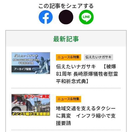
この記事をシェアする
最新記事
ニュース&特集
伝えたいナガサキ
伝えたいナガサキ 【被爆
81周年 長崎原爆犠牲者慰霊
平和祈念式典】
ニュース&特集
地域交通を支えるタクシー
に異変 インフラ縮小で支
援要請