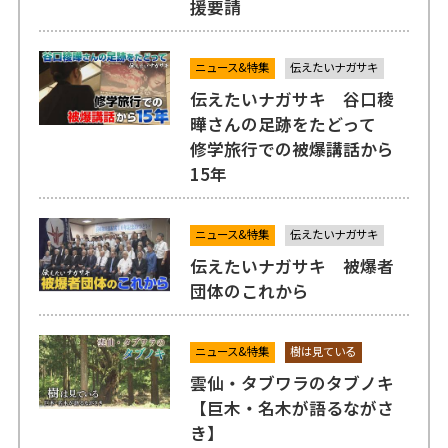
援要請
ニュース&特集
伝えたいナガサキ
伝えたいナガサキ 谷口稜
曄さんの足跡をたどって
修学旅行での被爆講話から
15年
ニュース&特集
伝えたいナガサキ
伝えたいナガサキ 被爆者
団体のこれから
ニュース&特集
樹は見ている
雲仙・タブワラのタブノキ
【巨木・名木が語るながさ
き】