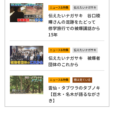
ニュース&特集
伝えたいナガサキ
伝えたいナガサキ 谷口稜
曄さんの足跡をたどって
修学旅行での被爆講話から
15年
ニュース&特集
伝えたいナガサキ
伝えたいナガサキ 被爆者
団体のこれから
ニュース&特集
樹は見ている
雲仙・タブワラのタブノキ
【巨木・名木が語るながさ
き】