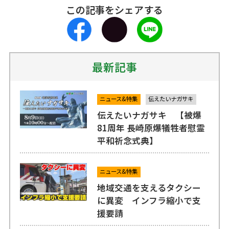
この記事をシェアする
最新記事
ニュース&特集
伝えたいナガサキ
伝えたいナガサキ 【被爆
81周年 長崎原爆犠牲者慰霊
平和祈念式典】
ニュース&特集
地域交通を支えるタクシー
に異変 インフラ縮小で支
援要請