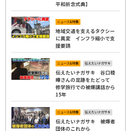
平和祈念式典】
ニュース&特集
地域交通を支えるタクシー
に異変 インフラ縮小で支
援要請
ニュース&特集
伝えたいナガサキ
伝えたいナガサキ 谷口稜
曄さんの足跡をたどって
修学旅行での被爆講話から
15年
ニュース&特集
伝えたいナガサキ
伝えたいナガサキ 被爆者
団体のこれから