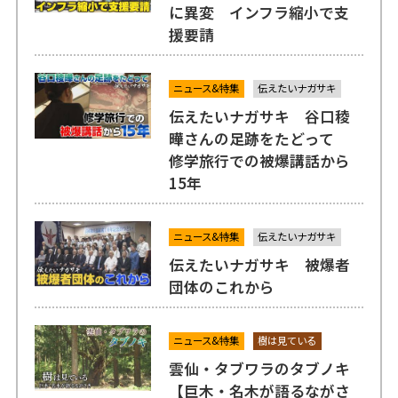
に異変 インフラ縮小で支
援要請
ニュース&特集
伝えたいナガサキ
伝えたいナガサキ 谷口稜
曄さんの足跡をたどって
修学旅行での被爆講話から
15年
ニュース&特集
伝えたいナガサキ
伝えたいナガサキ 被爆者
団体のこれから
ニュース&特集
樹は見ている
雲仙・タブワラのタブノキ
【巨木・名木が語るながさ