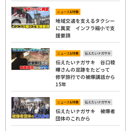
ニュース&特集
地域交通を支えるタクシー
に異変 インフラ縮小で支
援要請
ニュース&特集
伝えたいナガサキ
伝えたいナガサキ 谷口稜
曄さんの足跡をたどって
修学旅行での被爆講話から
15年
ニュース&特集
伝えたいナガサキ
伝えたいナガサキ 被爆者
団体のこれから