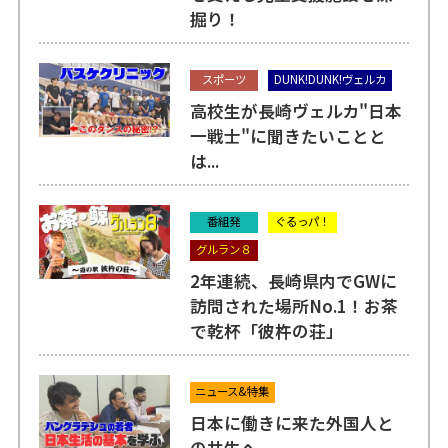
掘り！
スポーツ
DUNK!DUNK!ヴェルカ
高校生が長崎ヴェルカ"日本
一戦士"に聞きたいことと
は...
番組発
ぐるっパ！
グルラン８
2年連続、長崎県内でGWに
訪問された場所No.1！お茶
で乾杯「彼杵の荘」
ニュース&特集
日本に働きに来た外国人と