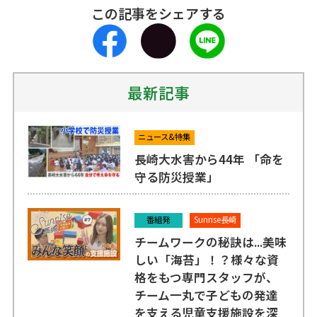
この記事をシェアする
最新記事
ニュース&特集
長崎大水害から44年 「命を
守る防災授業」
番組発
Sunrise長崎
チームワークの秘訣は...美味
しい「海苔」！？様々な資
格をもつ専門スタッフが、
チーム一丸で子どもの発達
を支える児童支援施設を深