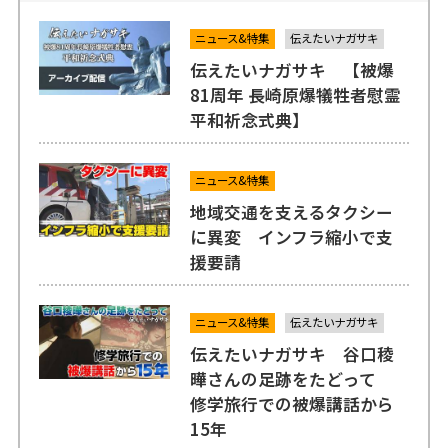
ニュース&特集
伝えたいナガサキ
伝えたいナガサキ 【被爆
81周年 長崎原爆犠牲者慰霊
平和祈念式典】
ニュース&特集
地域交通を支えるタクシー
に異変 インフラ縮小で支
援要請
ニュース&特集
伝えたいナガサキ
伝えたいナガサキ 谷口稜
曄さんの足跡をたどって
修学旅行での被爆講話から
15年