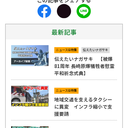
最新記事
ニュース&特集
伝えたいナガサキ
伝えたいナガサキ 【被爆
81周年 長崎原爆犠牲者慰霊
平和祈念式典】
ニュース&特集
地域交通を支えるタクシー
に異変 インフラ縮小で支
援要請