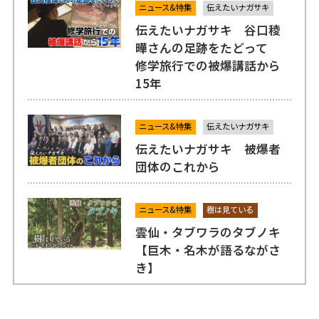
ニュース&特集
伝えたいナガサキ
伝えたいナガサキ 谷口稜
曄さんの足跡をたどって
修学旅行での被爆講話から
15年
ニュース&特集
伝えたいナガサキ
伝えたいナガサキ 被爆者
団体のこれから
ニュース&特集
樹は見ている
雲仙・タブワラのタブノキ
【巨木・名木が語るながさ
き】