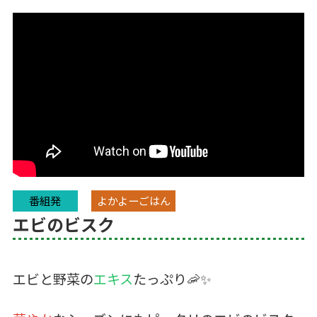
番組発
よかよーごはん
エビのビスク
エビと野菜の
エキス
たっぷり🦐✨