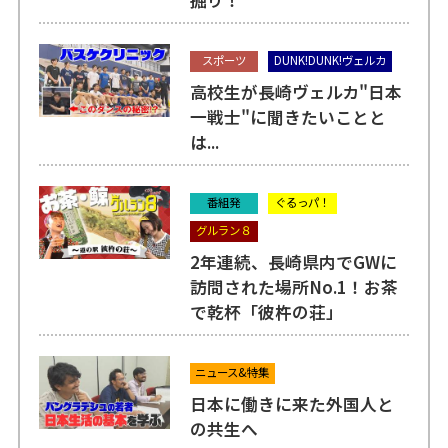
スポーツ
DUNK!DUNK!ヴェルカ
高校生が長崎ヴェルカ"日本
一戦士"に聞きたいことと
は...
番組発
ぐるっパ！
グルラン８
2年連続、長崎県内でGWに
訪問された場所No.1！お茶
で乾杯「彼杵の荘」
ニュース&特集
日本に働きに来た外国人と
の共生へ