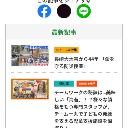
最新記事
ニュース&特集
長崎大水害から44年 「命を
守る防災授業」
番組発
Sunrise長崎
チームワークの秘訣は...美味
しい「海苔」！？様々な資
格をもつ専門スタッフが、
チーム一丸で子どもの発達
を支える児童支援施設を深
掘り！