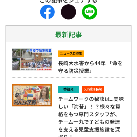
最新記事
ニュース&特集
長崎大水害から44年 「命を
守る防災授業」
番組発
Sunrise長崎
チームワークの秘訣は...美味
しい「海苔」！？様々な資
格をもつ専門スタッフが、
チーム一丸で子どもの発達
を支える児童支援施設を深
掘り！