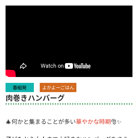
番組発
よかよーごはん
肉巻きハンバーグ
🎄何かと集まることが多い
華やかな時期
🎅✨