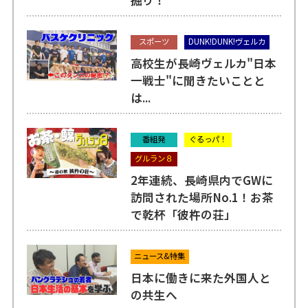
スポーツ
DUNK!DUNK!ヴェルカ
高校生が長崎ヴェルカ"日本
一戦士"に聞きたいことと
は...
番組発
ぐるっパ！
グルラン８
2年連続、長崎県内でGWに
訪問された場所No.1！お茶
で乾杯「彼杵の荘」
ニュース&特集
日本に働きに来た外国人と
の共生へ