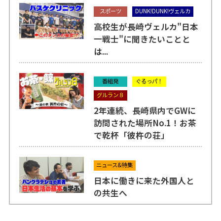
スポーツ
DUNK!DUNK!ヴェルカ
高校生が長崎ヴェルカ"日本
一戦士"に聞きたいことと
は...
番組発
ぐるっパ！
グルラン８
2年連続、長崎県内でGWに
訪問された場所No.1！お茶
で乾杯「彼杵の荘」
ニュース&特集
日本に働きに来た外国人と
の共生へ