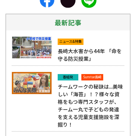
最新記事
ニュース&特集
長崎大水害から44年 「命を
守る防災授業」
番組発
Sunrise長崎
チームワークの秘訣は...美味
しい「海苔」！？様々な資
格をもつ専門スタッフが、
チーム一丸で子どもの発達
を支える児童支援施設を深
掘り！