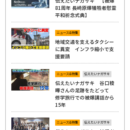
伝えたいナガサキ 【被爆
81周年 長崎原爆犠牲者慰霊
平和祈念式典】
ニュース&特集
地域交通を支えるタクシー
に異変 インフラ縮小で支
援要請
ニュース&特集
伝えたいナガサキ
伝えたいナガサキ 谷口稜
曄さんの足跡をたどって
修学旅行での被爆講話から
15年
ニュース&特集
伝えたいナガサキ