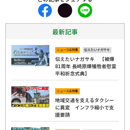
最新記事
ニュース&特集
伝えたいナガサキ
伝えたいナガサキ 【被爆
81周年 長崎原爆犠牲者慰霊
平和祈念式典】
ニュース&特集
地域交通を支えるタクシー
に異変 インフラ縮小で支
援要請