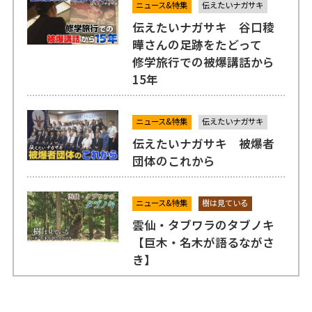
ニュース&特集
伝えたいナガサキ
伝えたいナガサキ 谷口稜
曄さんの足跡をたどって
修学旅行での被爆講話から
15年
ニュース&特集
伝えたいナガサキ
伝えたいナガサキ 被爆者
団体のこれから
ニュース&特集
樹は見ている
雲仙・タブワラのタブノキ
【巨木・名木が語るながさ
き】