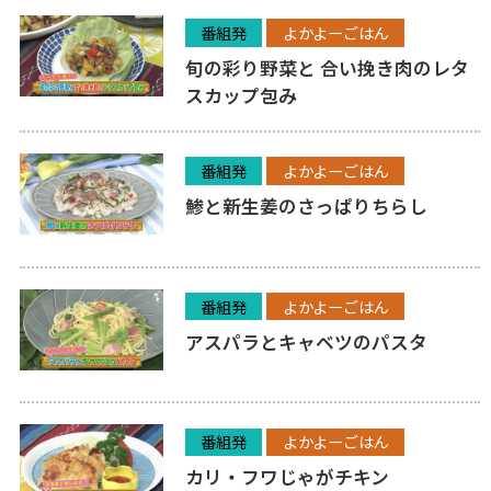
番組発
よかよーごはん
旬の彩り野菜と 合い挽き肉のレタ
スカップ包み
番組発
よかよーごはん
鯵と新生姜のさっぱりちらし
番組発
よかよーごはん
アスパラとキャベツのパスタ
番組発
よかよーごはん
カリ・フワじゃがチキン