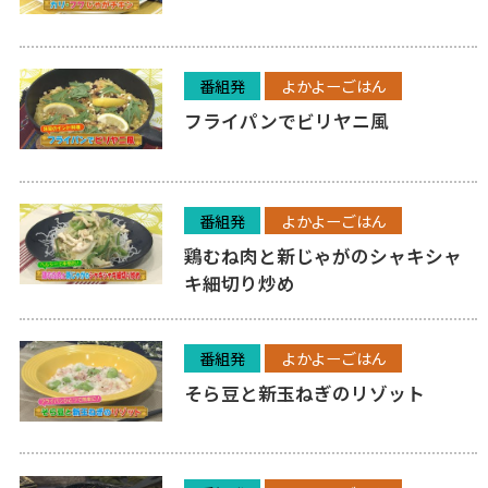
番組発
よかよーごはん
フライパンでビリヤニ風
番組発
よかよーごはん
鶏むね肉と新じゃがのシャキシャ
キ細切り炒め
番組発
よかよーごはん
そら豆と新玉ねぎのリゾット