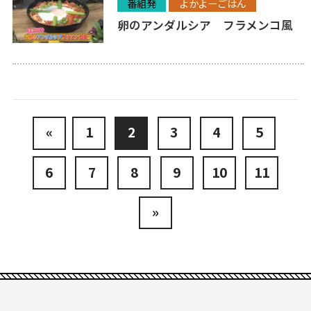
番組発
よかよーごはん
卵のアンダルシア フラメンコ風
«
1
2
3
4
5
6
7
8
9
10
11
»