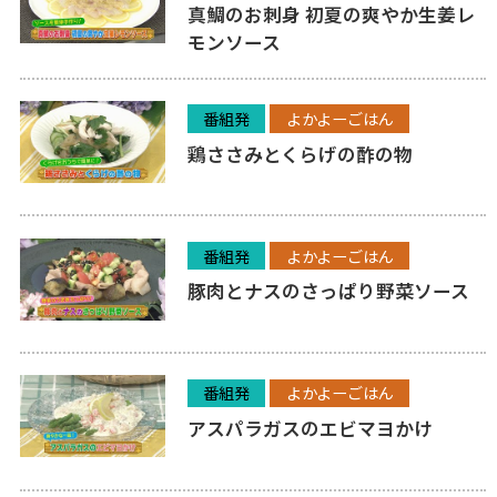
真鯛のお刺身 初夏の爽やか生姜レ
モンソース
番組発
よかよーごはん
鶏ささみとくらげの酢の物
番組発
よかよーごはん
豚肉とナスのさっぱり野菜ソース
番組発
よかよーごはん
アスパラガスのエビマヨかけ