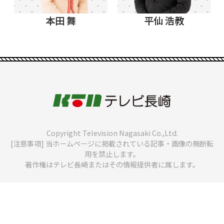
本田 舞
平仙 浩教
Copyright Television Nagasaki Co.,Ltd.
[注意事項] 当ホームページに掲載されている記事・画像の無断転
用を禁止します。
著作権はテレビ長崎またはその情報提供者に属します。