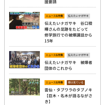
援要請
ニュース&特集
伝えたいナガサキ
伝えたいナガサキ 谷口稜
曄さんの足跡をたどって
修学旅行での被爆講話から
15年
ニュース&特集
伝えたいナガサキ
伝えたいナガサキ 被爆者
団体のこれから
ニュース&特集
樹は見ている
雲仙・タブワラのタブノキ
【巨木・名木が語るながさ
き】