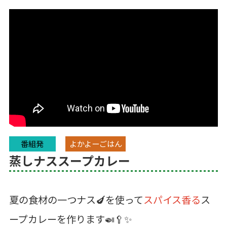
番組発
よかよーごはん
蒸しナススープカレー
夏の食材の一つナス🍆を使って
スパイス香る
ス
ープカレーを作ります🍛🥄✨