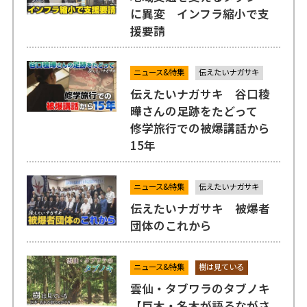
に異変 インフラ縮小で支
援要請
ニュース&特集
伝えたいナガサキ
伝えたいナガサキ 谷口稜
曄さんの足跡をたどって
修学旅行での被爆講話から
15年
ニュース&特集
伝えたいナガサキ
伝えたいナガサキ 被爆者
団体のこれから
ニュース&特集
樹は見ている
雲仙・タブワラのタブノキ
【巨木・名木が語るながさ