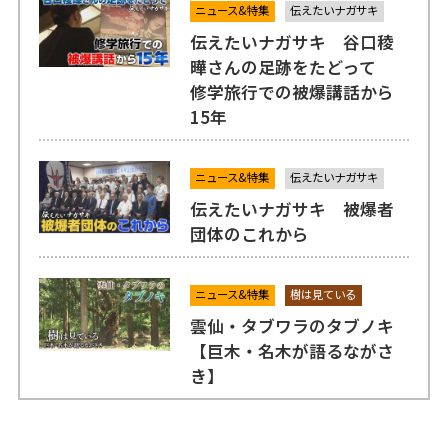
ニュース&特集
伝えたいナガサキ
伝えたいナガサキ 谷口稜
曄さんの足跡をたどって
修学旅行での被爆講話から
15年
ニュース&特集
伝えたいナガサキ
伝えたいナガサキ 被爆者
団体のこれから
ニュース&特集
樹は見ている
雲仙・タブワラのタブノキ
【巨木・名木が語るながさ
き】