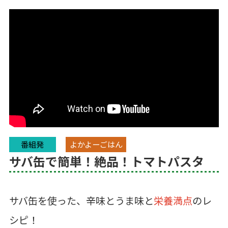
番組発
よかよーごはん
サバ缶で簡単！絶品！トマトパスタ
サバ缶を使った、辛味とうま味と
栄養満点
のレ
シピ！