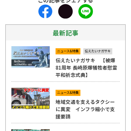
最新記事
ニュース&特集
伝えたいナガサキ
伝えたいナガサキ 【被爆
81周年 長崎原爆犠牲者慰霊
平和祈念式典】
ニュース&特集
地域交通を支えるタクシー
に異変 インフラ縮小で支
援要請