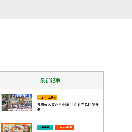
最新記事
ニュース&特集
長崎大水害から44年 「命を守る防災授
業」
番組発
Sunrise長崎