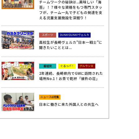
チームワークの秘訣は...美味しい「海
苔」！？様々な資格をもつ専門スタッ
フが、チーム一丸で子どもの発達を支
える児童支援施設を深掘り！
スポーツ
DUNK!DUNK!ヴェルカ
高校生が長崎ヴェルカ"日本一戦士"に
聞きたいこととは...
番組発
ぐるっパ！
グルラン８
2年連続、長崎県内でGWに訪問された
場所No.1！お茶で乾杯「彼杵の荘」
ニュース&特集
日本に働きに来た外国人との共生へ