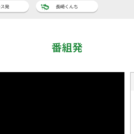
ース発
長崎くんち
番組発