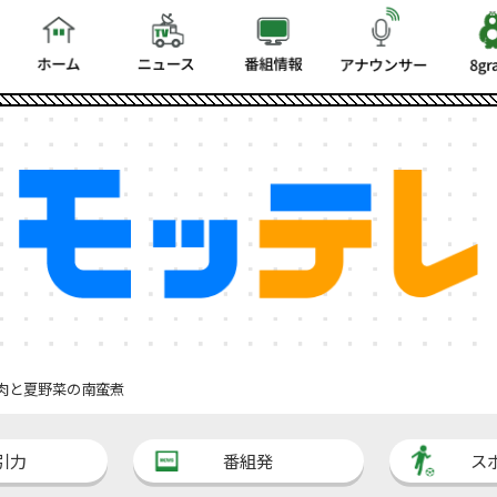
肉と夏野菜の南蛮煮
引力
番組発
ス