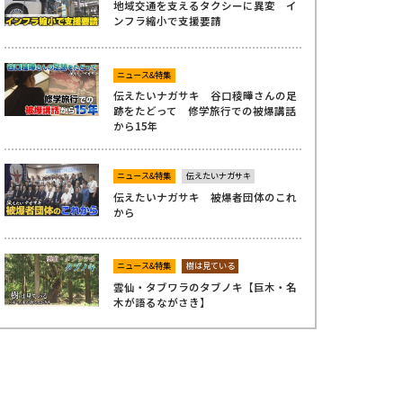
地域交通を支えるタクシーに異変 イ
ンフラ縮小で支援要請
ニュース&特集
伝えたいナガサキ 谷口稜曄さんの足
跡をたどって 修学旅行での被爆講話
から15年
ニュース&特集
伝えたいナガサキ
伝えたいナガサキ 被爆者団体のこれ
から
ニュース&特集
樹は見ている
雲仙・タブワラのタブノキ【巨木・名
木が語るながさき】