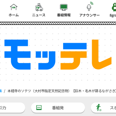
集
本経寺のソテツ（大村市指定天然記念物）【巨木・名木が語るながさき
引力
番組発
ス