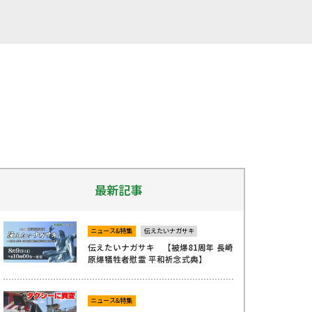
最新記事
ニュース&特集
伝えたいナガサキ
伝えたいナガサキ 【被爆81周年 長崎
原爆犠牲者慰霊 平和祈念式典】
ニュース&特集