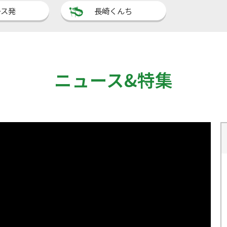
ース発
長崎くんち
ニュース&特集