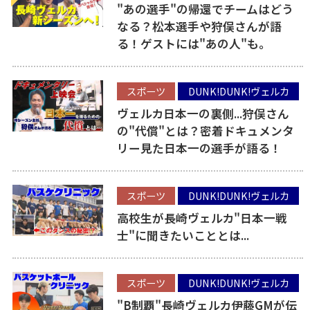
"あの選手"の帰還でチームはどう
なる？松本選手や狩俣さんが語
る！ゲストには"あの人"も。
スポーツ
DUNK!DUNK!ヴェルカ
ヴェルカ日本一の裏側...狩俣さん
の"代償"とは？密着ドキュメンタ
リー見た日本一の選手が語る！
スポーツ
DUNK!DUNK!ヴェルカ
高校生が長崎ヴェルカ"日本一戦
士"に聞きたいこととは...
スポーツ
DUNK!DUNK!ヴェルカ
"B制覇"長崎ヴェルカ伊藤GMが伝