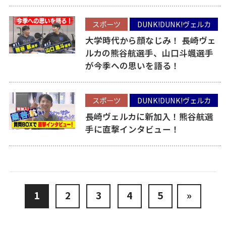
スポーツ
DUNK!DUNK!ヴェルカ
大学時代から顔なじみ！ 長崎ヴェ
ルカの熊谷航選手、山口斗颯選手
が今季への思いを語る！
スポーツ
DUNK!DUNK!ヴェルカ
長崎ヴェルカに新加入！熊谷航選
手に直撃インタビュー！
1
2
3
4
5
»