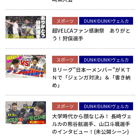
スポーツ
DUNK!DUNK!ヴェルカ
超VELCAファン感謝祭 ありがと
う！狩俣選手
スポーツ
DUNK!DUNK!ヴェルカ
Ｂリーグ"日本一メンバー"がＫＴ
Ｎで「ジェンガ対決」＆「書き納
め」
スポーツ
DUNK!DUNK!ヴェルカ
大学時代から顔なじみ！ 長崎ヴェ
ルカの熊谷航選手、山口斗颯選手
のインタビュー！(未公開シーン)