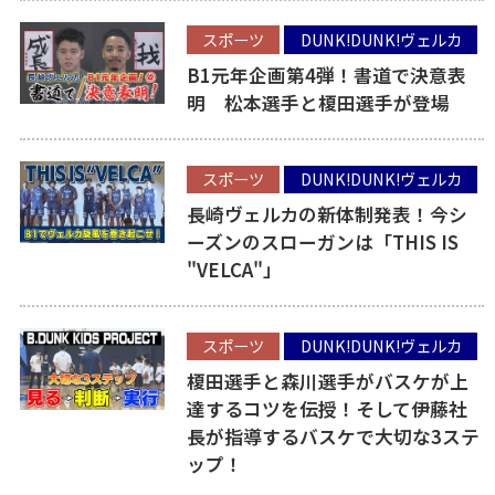
スポーツ
DUNK!DUNK!ヴェルカ
B1元年企画第4弾！書道で決意表
明 松本選手と榎田選手が登場
スポーツ
DUNK!DUNK!ヴェルカ
長崎ヴェルカの新体制発表！今シ
ーズンのスローガンは「THIS IS
"VELCA"」
スポーツ
DUNK!DUNK!ヴェルカ
榎田選手と森川選手がバスケが上
達するコツを伝授！そして伊藤社
長が指導するバスケで大切な3ステ
ップ！