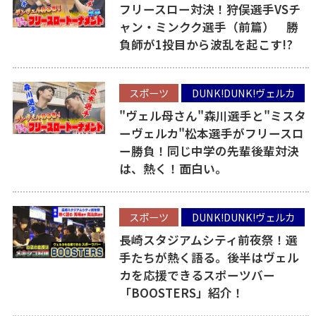
フリースロー対決！狩俣選手VSチ
ャン・ミンクク選手（前篇） 勝
負師が1投目から波乱を起こす!?
スポーツ
DUNK!DUNK!ヴェルカ
"ヴェル母さん"森川選手と"ミスタ
ーヴェルカ"松本選手がフリースロ
ー勝負！同じ中学の先輩後輩対決
は、熱く！面白い。
スポーツ
DUNK!DUNK!ヴェルカ
長崎スタジアムシティ前夜祭！選
手たちが熱く語る。後半はヴェル
カを応援できるスポーツバー
「BOOSTERS」紹介！