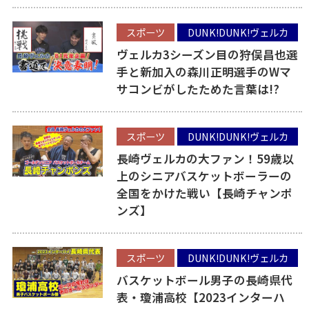
スポーツ
DUNK!DUNK!ヴェルカ
ヴェルカ3シーズン目の狩俣昌也選
手と新加入の森川正明選手のWマ
サコンビがしたためた言葉は!?
スポーツ
DUNK!DUNK!ヴェルカ
長崎ヴェルカの大ファン！59歳以
上のシニアバスケットボーラーの
全国をかけた戦い【長崎チャンポ
ンズ】
スポーツ
DUNK!DUNK!ヴェルカ
バスケットボール男子の長崎県代
表・瓊浦高校【2023インターハ