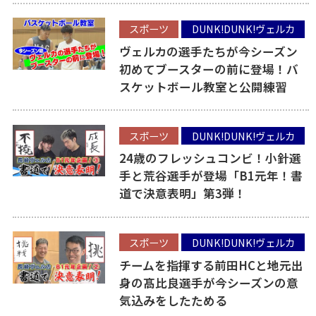
スポーツ
DUNK!DUNK!ヴェルカ
ヴェルカの選手たちが今シーズン
初めてブースターの前に登場！バ
スケットボール教室と公開練習
スポーツ
DUNK!DUNK!ヴェルカ
24歳のフレッシュコンビ！小針選
手と荒谷選手が登場「B1元年！書
道で決意表明」第3弾！
スポーツ
DUNK!DUNK!ヴェルカ
チームを指揮する前田HCと地元出
身の髙比良選手が今シーズンの意
気込みをしたためる