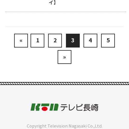
イ】
«
1
2
3
4
5
»
Copyright Television Nagasaki Co.,Ltd.